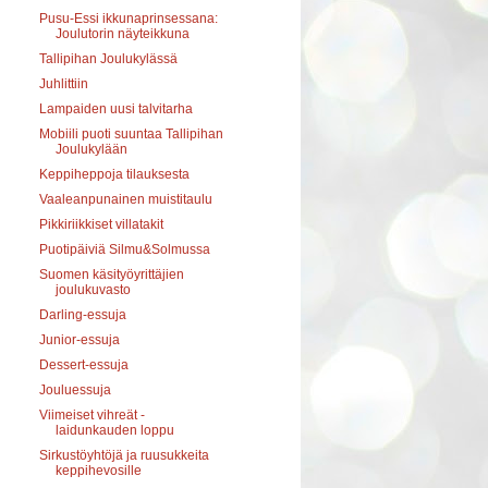
Pusu-Essi ikkunaprinsessana:
Joulutorin näyteikkuna
Tallipihan Joulukylässä
Juhlittiin
Lampaiden uusi talvitarha
Mobiili puoti suuntaa Tallipihan
Joulukylään
Keppiheppoja tilauksesta
Vaaleanpunainen muistitaulu
Pikkiriikkiset villatakit
Puotipäiviä Silmu&Solmussa
Suomen käsityöyrittäjien
joulukuvasto
Darling-essuja
Junior-essuja
Dessert-essuja
Jouluessuja
Viimeiset vihreät -
laidunkauden loppu
Sirkustöyhtöjä ja ruusukkeita
keppihevosille