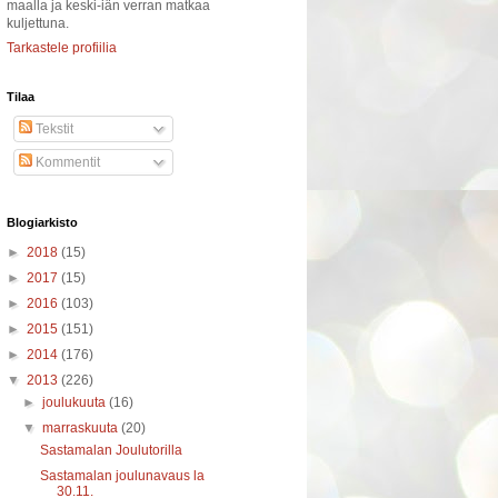
maalla ja keski-iän verran matkaa
kuljettuna.
Tarkastele profiilia
Tilaa
Tekstit
Kommentit
Blogiarkisto
►
2018
(15)
►
2017
(15)
►
2016
(103)
►
2015
(151)
►
2014
(176)
▼
2013
(226)
►
joulukuuta
(16)
▼
marraskuuta
(20)
Sastamalan Joulutorilla
Sastamalan joulunavaus la
30.11.