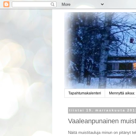
Tapahtumakalenteri
Mennyttä aikaa:
tiistai 19. marraskuuta 201
Vaaleanpunainen muist
Näitä muistitauluja minun on pitänyt te