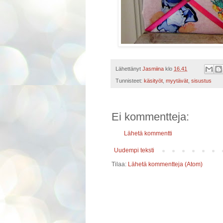
Lähettänyt
Jasmiina
klo
16.41
Tunnisteet:
käsityöt
,
myytävät
,
sisustus
Ei kommentteja:
Lähetä kommentti
Uudempi teksti
Tilaa:
Lähetä kommentteja (Atom)