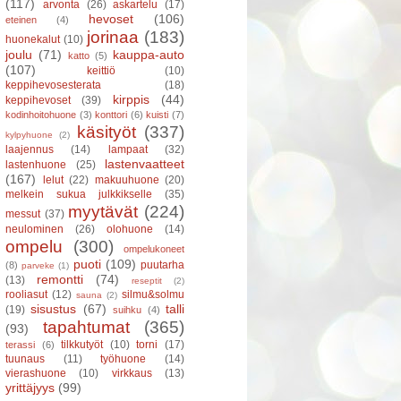
(117)
arvonta
(26)
askartelu
(17)
hevoset
(106)
eteinen
(4)
jorinaa
(183)
huonekalut
(10)
joulu
(71)
kauppa-auto
katto
(5)
(107)
keittiö
(10)
keppihevosesterata
(18)
kirppis
(44)
keppihevoset
(39)
kodinhoitohuone
(3)
konttori
(6)
kuisti
(7)
käsityöt
(337)
kylpyhuone
(2)
laajennus
(14)
lampaat
(32)
lastenvaatteet
lastenhuone
(25)
(167)
lelut
(22)
makuuhuone
(20)
melkein sukua julkkikselle
(35)
myytävät
(224)
messut
(37)
neulominen
(26)
olohuone
(14)
ompelu
(300)
ompelukoneet
puoti
(109)
puutarha
(8)
parveke
(1)
remontti
(74)
(13)
reseptit
(2)
rooliasut
(12)
silmu&solmu
sauna
(2)
sisustus
(67)
talli
(19)
suihku
(4)
tapahtumat
(365)
(93)
tilkkutyöt
(10)
torni
(17)
terassi
(6)
tuunaus
(11)
työhuone
(14)
vierashuone
(10)
virkkaus
(13)
yrittäjyys
(99)