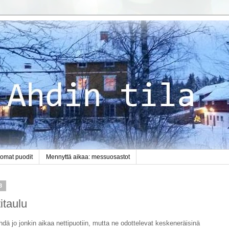
 omat puodit
Mennyttä aikaa: messuosastot
3
itaulu
hdä jo jonkin aikaa nettipuotiin, mutta ne odottelevat keskeneräisinä