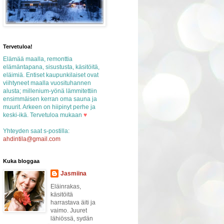
Tervetuloa!
Elämää maalla, remonttia
elämäntapana, sisustusta, käsitöitä,
eläimiä. Entiset kaupunkilaiset ovat
viihtyneet maalla vuosituhannen
alusta; millenium-yönä lämmitettiin
ensimmäisen kerran oma sauna ja
muurit. Arkeen on hiipinyt perhe ja
keski-ikä. Tervetuloa mukaan
♥
Yhteyden saat s-postilla:
ahdintila@gmail.com
Kuka bloggaa
Jasmiina
Eläinrakas,
käsitöitä
harrastava äiti ja
vaimo. Juuret
lähiössä, sydän