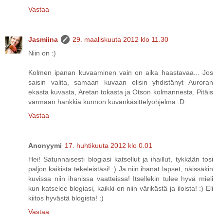
Vastaa
Jasmiina
29. maaliskuuta 2012 klo 11.30
Niin on :)
Kolmen ipanan kuvaaminen vain on aika haastavaa... Jos
saisin valita, samaan kuvaan olisin yhdistänyt Auroran
ekasta kuvasta, Aretan tokasta ja Otson kolmannesta. Pitäis
varmaan hankkia kunnon kuvankäsittelyohjelma :D
Vastaa
Anonyymi
17. huhtikuuta 2012 klo 0.01
Hei! Satunnaisesti blogiasi katsellut ja ihaillut, tykkään tosi
paljon kaikista tekeleistäsi! :) Ja niin ihanat lapset, näissäkin
kuvissa niin ihanissa vaatteissa! Itsellekin tulee hyvä mieli
kun katselee blogiasi, kaikki on niin värikästä ja iloista! :) Eli
kiitos hyvästä blogista! :)
Vastaa