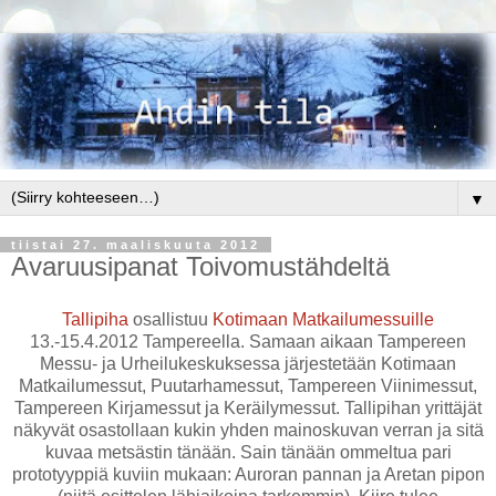
▼
tiistai 27. maaliskuuta 2012
Avaruusipanat Toivomustähdeltä
Tallipiha
osallistuu
Kotimaan Matkailumessuille
13.-15.4.2012 Tampereella. Samaan aikaan Tampereen
Messu- ja Urheilukeskuksessa järjestetään Kotimaan
Matkailumessut, Puutarhamessut, Tampereen Viinimessut,
Tampereen Kirjamessut ja Keräilymessut. Tallipihan yrittäjät
näkyvät osastollaan kukin yhden mainoskuvan verran ja sitä
kuvaa metsästin tänään. Sain tänään ommeltua pari
prototyyppiä kuviin mukaan: Auroran pannan ja Aretan pipon