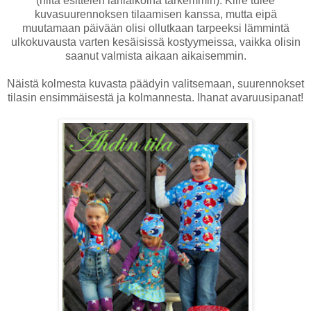
(niitä esittelen lähiaikoina tarkemmin). Kiire tulee
kuvasuurennoksen tilaamisen kanssa, mutta eipä
muutamaan päivään olisi ollutkaan tarpeeksi lämmintä
ulkokuvausta varten kesäisissä kostyymeissa, vaikka olisin
saanut valmista aikaan aikaisemmin.
Näistä kolmesta kuvasta päädyin valitsemaan, suurennokset
tilasin ensimmäisestä ja kolmannesta. Ihanat avaruusipanat!