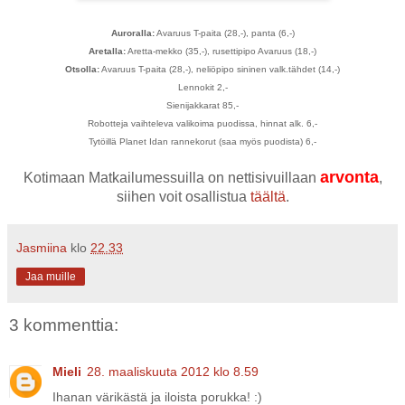
Auroralla:
Avaruus T-paita (28,-), panta (6,-)
Aretalla:
Aretta-mekko (35,-), rusettipipo Avaruus (18,-)
Otsolla:
Avaruus T-paita (28,-), neliöpipo sininen valk.tähdet (14,-)
Lennokit 2,-
Sienijakkarat 85,-
Robotteja vaihteleva valikoima puodissa, hinnat alk. 6,-
Tytöillä Planet Idan rannekorut (saa myös puodista) 6,-
arvonta
Kotimaan Matkailumessuilla on nettisivuillaan
,
siihen voit osallistua
täältä
.
Jasmiina
klo
22.33
Jaa muille
3 kommenttia:
Mieli
28. maaliskuuta 2012 klo 8.59
Ihanan värikästä ja iloista porukka! :)