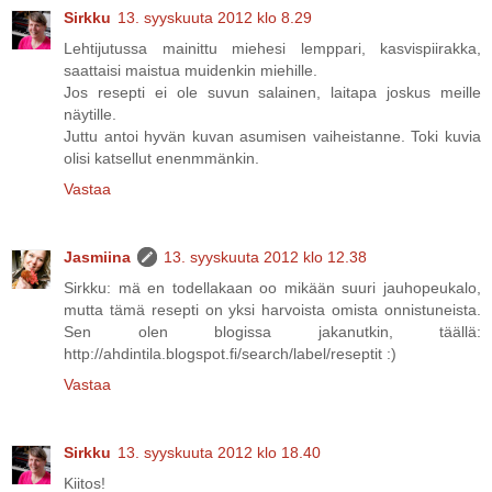
Sirkku
13. syyskuuta 2012 klo 8.29
Lehtijutussa mainittu miehesi lemppari, kasvispiirakka,
saattaisi maistua muidenkin miehille.
Jos resepti ei ole suvun salainen, laitapa joskus meille
näytille.
Juttu antoi hyvän kuvan asumisen vaiheistanne. Toki kuvia
olisi katsellut enenmmänkin.
Vastaa
Jasmiina
13. syyskuuta 2012 klo 12.38
Sirkku: mä en todellakaan oo mikään suuri jauhopeukalo,
mutta tämä resepti on yksi harvoista omista onnistuneista.
Sen olen blogissa jakanutkin, täällä:
http://ahdintila.blogspot.fi/search/label/reseptit :)
Vastaa
Sirkku
13. syyskuuta 2012 klo 18.40
Kiitos!