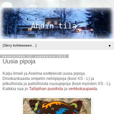
▼
keskiviikko 12. syyskuuta 2012
Uusia pipoja
Kalju-Irmeli ja Anelma esittelevät uusia pipoja.
Dinokankaasta ompelin neliöpipoja (koot XS - L) ja
pilkullisista ja pallollisista ruusupipoja (koot myöskin XS - L).
Kaikkia saa jo
Tallipihan puodista
ja
verkkokaupasta
.