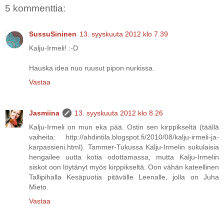
5 kommenttia:
SussuSininen
13. syyskuuta 2012 klo 7.39
Kalju-Irmeli! :-D
Hauska idea nuo ruusut pipon nurkissa.
Vastaa
Jasmiina
13. syyskuuta 2012 klo 8.26
Kalju-Irmeli on mun eka pää. Ostin sen kirppikseltä (täällä
vaiheita: http://ahdintila.blogspot.fi/2010/08/kalju-irmeli-ja-
karpassieni.html). Tammer-Tukussa Kalju-Irmelin sukulaisia
hengailee uutta kotia odottamassa, mutta Kalju-Irmelin
siskot oon löytänyt myös kirppikseltä. Oon vähän kateellinen
Tallipihalla Kesäpuotia pitävälle Leenalle, jolla on Juha
Mieto.
Vastaa